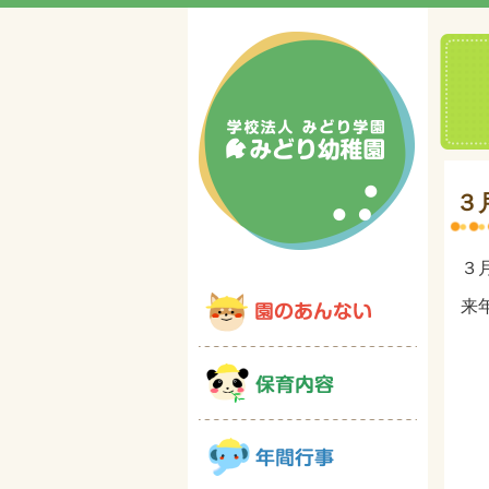
３
３
来