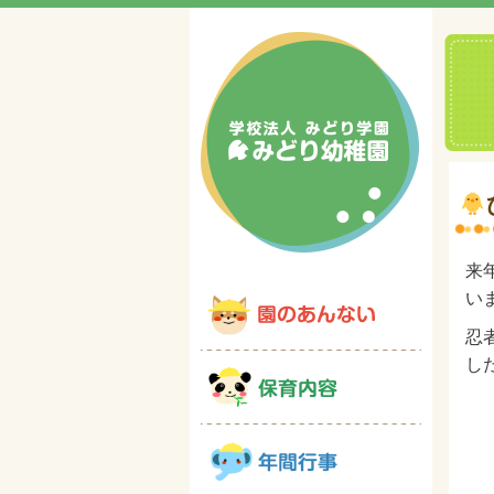
来
い
忍
し