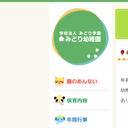
年
幼
あ