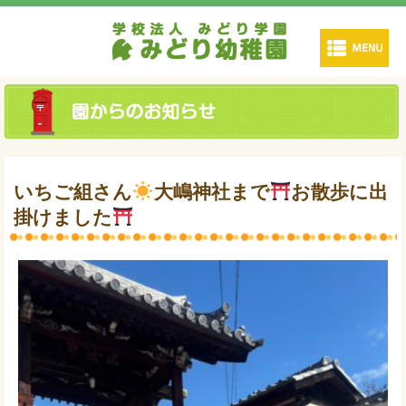
いちご組さん
大嶋神社まで
お散歩に出
掛けました