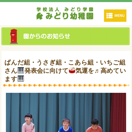
ぱんだ組・うさぎ組・こあら組・いちご組
さん
発表会に向けて
気運を♬高めてい
ます