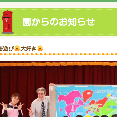
語遊び
大好き