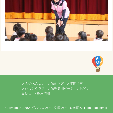
園のあんない
保育内容
年間行事
ひよこクラス
保護者用ページ
お問い
合わせ
採用情報
Copyright
(C)
2021 学校法人 みどり学園 みどり幼稚園 All Rights Reserved.