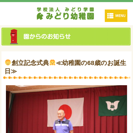
創立記念式典
≪幼稚園の68歳のお誕生
日≫