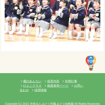
園のあんない
保育内容
年間行事
ひよこクラス
保護者用ページ
お問い
合わせ
採用情報
Copyright
(C)
2021 学校法人 みどり学園 みどり幼稚園 All Rights Reserved.