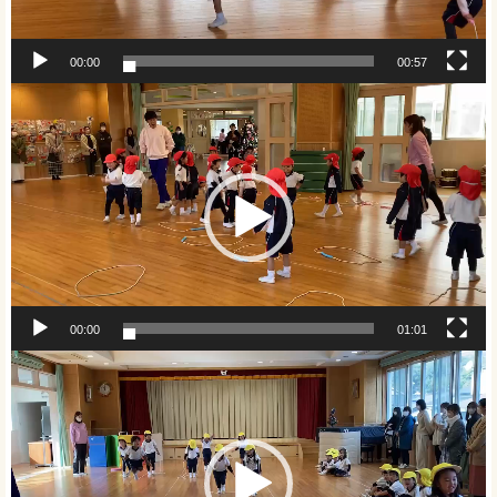
00:00
00:57
動
画
プ
レ
ー
ヤ
ー
00:00
01:01
動
画
プ
レ
ー
ヤ