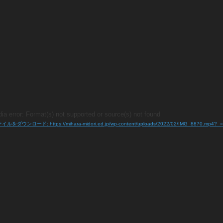
ia error: Format(s) not supported or source(s) not found
イルをダウンロード: https://mihara-midori.ed.jp/wp-content/uploads/2022/02/IMG_8870.mp4?_