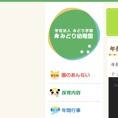
年
年
ド
Med
動
ファ
画
プ
レ
ー
ヤ
ー