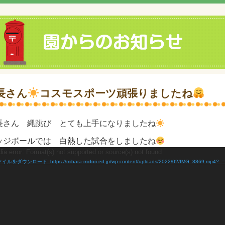
長さん
コスモスポーツ頑張りましたね
長さん 縄跳び とても上手になりましたね
ッジボールでは 白熱した試合をしましたね
ia error: Format(s) not supported or source(s) not found
イルをダウンロード: https://mihara-midori.ed.jp/wp-content/uploads/2022/02/IMG_8869.mp4?_