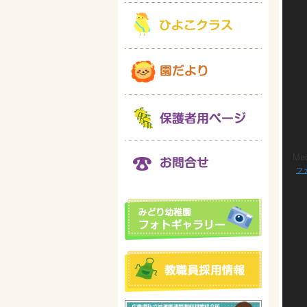
Med
動
ファ
画
プ
レ
ー
ヤ
ー