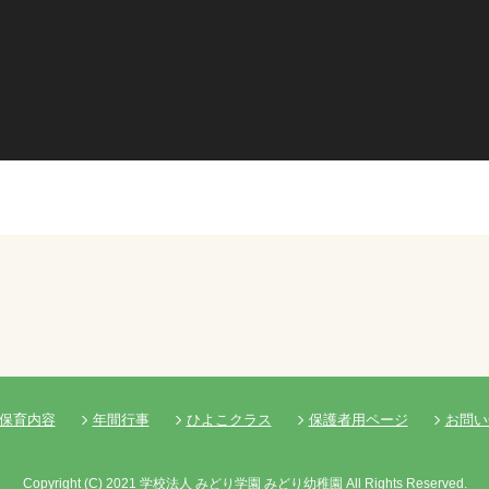
保育内容
年間行事
ひよこクラス
保護者用ページ
お問い
Copyright
(C)
2021 学校法人 みどり学園 みどり幼稚園 All Rights Reserved.