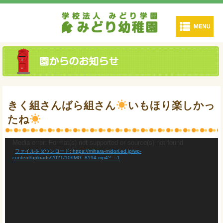
きく組さんばら組さん
いもほり楽しかっ
たね
Media error: Format(s) not supported or source(s) not found
動
ファイルをダウンロード: https://mihara-midori.ed.jp/wp-
画
content/uploads/2021/10/IMG_8194.mp4?_=1
プ
レ
ー
ヤ
ー