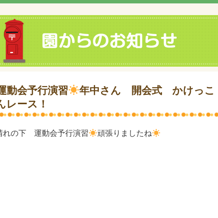
運動会予行演習
年中さん 開会式 かけっこ
んレース！
晴れの下 運動会予行演習
頑張りましたね