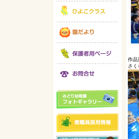
作品
さく