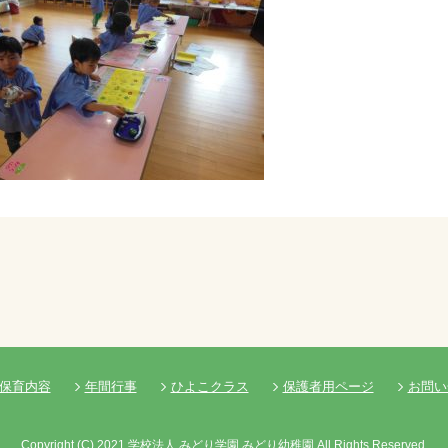
保育内容
年間行事
ひよこクラス
保護者用ページ
お問い
Copyright
(C)
2021 学校法人 みどり学園 みどり幼稚園 All Rights Reserved.