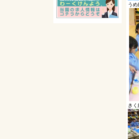
うめ
きく