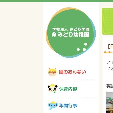
【
フ
フ
英