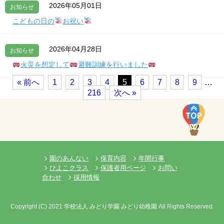
2026年05月01日
お知らせ
こどもの日の
お祝い
2026年04月28日
お知らせ
火災を想定して
避難訓練を行いました
« 前へ
1
2
3
4
5
6
7
8
9
…
216
次へ »
園のあんない
保育内容
年間行事
ひよこクラス
保護者用ページ
お問い
合わせ
採用情報
Copyright
(C)
2021 学校法人 みどり学園 みどり幼稚園 All Rights Reserved.